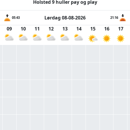
Holsted 9 huller pay og play
Lørdag 08-08-2026
05:43
21:16
09
10
11
12
13
14
15
16
17