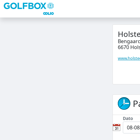
Holst
Bengaard
6670 Hol
www.holste
P
Dato