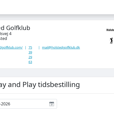
ed Golfklub
svej 4
sted
dgolfklub.com/
|
75
|
mail@holstedgolfklub.dk
39
29
63
ay and Play tidsbestilling