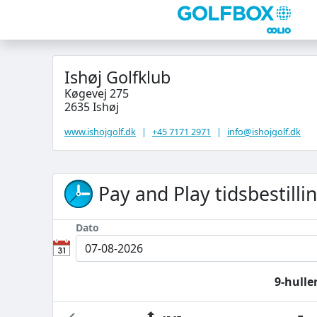
Ishøj Golfklub
Køgevej 275
2635 Ishøj
www.ishojgolf.dk
|
+45 7171 2971
|
info@ishojgolf.dk
Pay and Play tidsbestilli
Dato
9-hulle